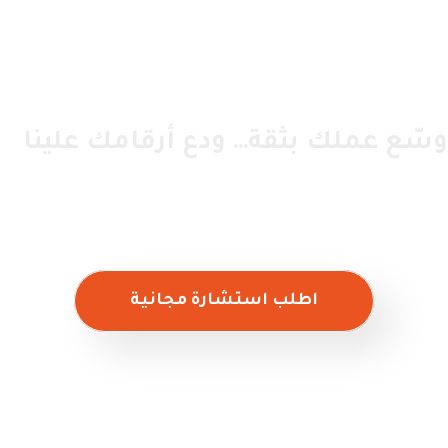
وسّع عملك بثقة… ودع أرقامك علينا
مع فريقنا المحاسبي، تضمن شفافية مالية، وامتثال ضريبي، وتقارير دقيقة
تدعم قراراتك المستقبلية.
اطلب استشارة مجانية